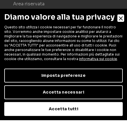
Area riservata
Download
Diamo valore alla tua privacy
Faq
Questo sito utilizza i cookie necessari per far funzionare il nostro
Contatti
sito. Vorremmo anche impostare cookie analitici per aiutarci a
migliorare la tua esperienza di navigazione e migliorare le prestazioni
Lavora con noi
del sito, raccogliendo alcune informazioni su come lo utilizzi. Fai clic
Newsletter
su "ACCETTA TUTTI" per acconsentire all uso di tutti i cookie. Puoi
anche personalizzare le tue preferenze o disabilitare i cookie non
necessari, in qualsiasi momento. Per informazioni più dettagliate sui
+39 0376/22.91.22
cookie che utilizziamo, consultare la nostra
informativa sui cookie
.
info@meccanicacremonini.it
Privacy policy
Imposta preferenze
Cookie policy
Accetta necessari
© Copyright 2026 -
Meccanica
Accetta tutti
Cremonini